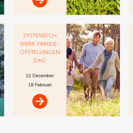
Systemisch
werk familie-
opstellingen
dag
22 December
18 Februari
