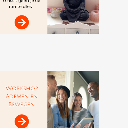
consult geeft je de
ruimte alles...

Workshop
Ademen en
Bewegen.
