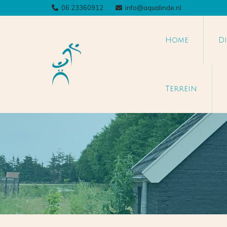
06 23360912
info@aqualinde.nl


Home
D
Terrein