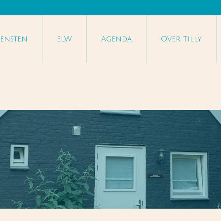
iensten
ELW
Agenda
Over Tilly