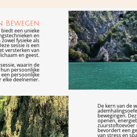
n Bewegen
biedt een unieke
ngstechnieken en
owel fysieke als
eze sessie is een
et versterken van
lichaam en geest.
sessie, waarin de
hun persoonlijke
 een persoonlijke
 elke deelnemer.
De kern van de w
ademhalingsoefe
bewegingen. Deze
openen, energieb
zuurstoftoevoer 
bevordert een gevo
van stress en sp