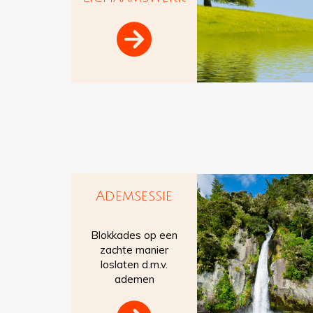

Ademsessie
Blokkades op een
zachte manier
loslaten d.m.v.
ademen