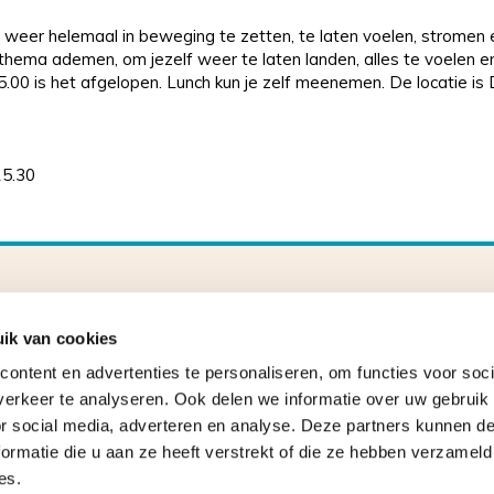
weer helemaal in beweging te zetten, te laten voelen, stromen e
thema ademen, om jezelf weer te laten landen, alles te voelen e
5.00 is het afgelopen. Lunch kun je zelf meenemen. De locatie is 
15.30
Praktijk voor emotioneel
ik van cookies
lichaamswerk, therapie en
ontent en advertenties te personaliseren, om functies voor soci
coaching
erkeer te analyseren. Ook delen we informatie over uw gebruik
or social media, adverteren en analyse. Deze partners kunnen 
ormatie die u aan ze heeft verstrekt of die ze hebben verzameld
es.