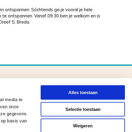
n ontspannen. Sóchtends ga je vooral je hele
n te ontspannen. Vanaf 09.30 ben je welkom en is
Dreef 5, Breda.
Aqualinde
Alles toestaan
06 23360912

al media te
info@aqualinde.nl
 van onze

Selectie toestaan
deze gegevens
Grintweg 18, 4823 ZC Breda

 op basis van
Weigeren