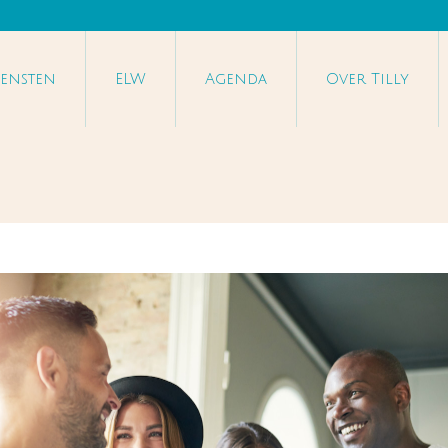
iensten
ELW
Agenda
Over Tilly