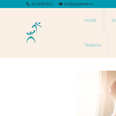
06 23360912
info@aqualinde.nl


Home
D
Terrein